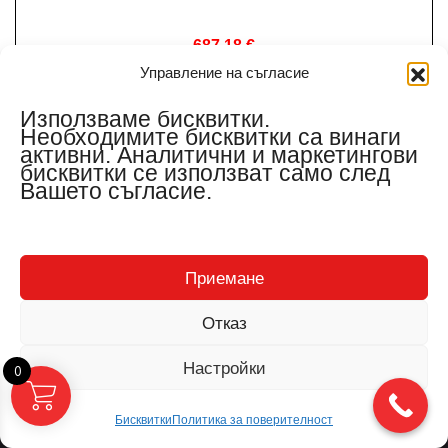
687.18
€
1344.01 лв.
Управление на съгласие
(с ДДС)
Използваме бисквитки.
Необходимите бисквитки са винаги
активни. Аналитични и маркетингови
бисквитки се използват само след
Купи
Вашето съгласие.
Приемане
Отказ
Настройки
0
Бисквитки
Политика за поверителност