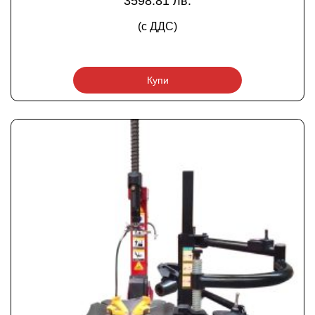
3598.81 лв.
(с ДДС)
Купи