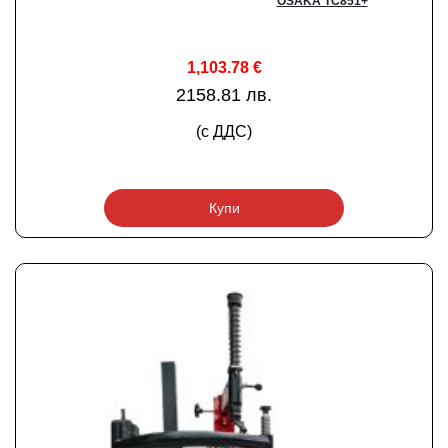
OSAKA TC851+
1,103.78
€
2158.81 лв.
(с ДДС)
Купи