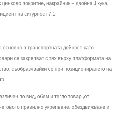
 цинково покритие, накрайник – двойна J кука,
ициент на сигурност 7:1
а основно в транспортната дейност, като
овари се закрепват с тях върху платформата на
ство, съобразявайки се при позиционирането на
та.
зличен по вид, обем и тегло товар ,от
неговото правилно укрепване, обездвижване и