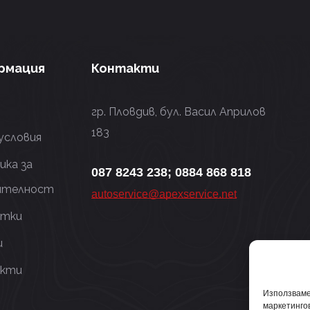
рмация
Контакти
гр. Пловдив, бул. Васил Априлов
183
условия
ика за
087 8243 238; 0884 868 818
ителност
autoservice@apexservice.net
итки
и
кти
Използваме 
маркетингов