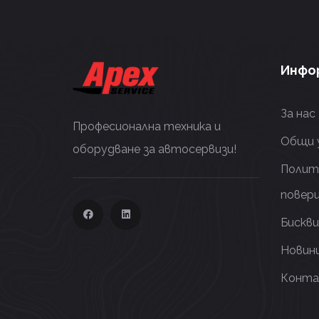
Инфо
За нас
Професионална техника и
Общи 
оборудване за автосервизи!
Полит
повер
Бискв
Новин
Конта