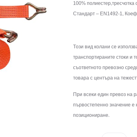
100% полиестер,тресчотка с
Стандарт – EN1492-1, Коеф
Този вид колани се използв
транспортираните стоки и т
съответното превозно сред
товара с центъра на тежест
При всеки един превоз на ра
първостепенно значение е 
позициониране.