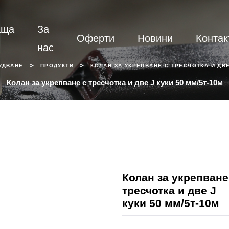
аща
За
Оферти
Новини
Контак
нас
>
>
УДВАНЕ
ПРОДУКТИ
КОЛАН ЗА УКРЕПВАНЕ С ТРЕСЧОТКА И ДВЕ
Колан за укрепване с тресчотка и две J куки 50 мм/5т-10м
Колан за укрепване
тресчотка и две J
куки 50 мм/5т-10м