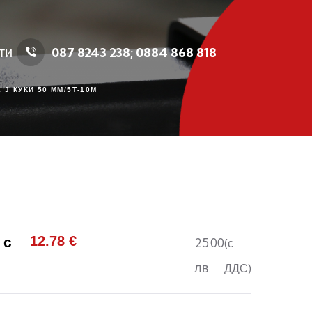
ти
087 8243 238; 0884 868 818
 J КУКИ 50 ММ/5Т-10М
12.78
€
 с
25.00
(с
лв.
ДДС)