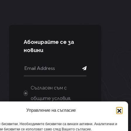
Aбонирайте се за
новини
Съгласен съм с
общите условия.
Управление на съгласие
бисквитки. Необходимите бисквитки са винаги активни. Аналитични и
и бисквитки се използват само след Вашето съгласие.