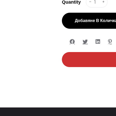
-
+
Quantity
Добавяне В Количк